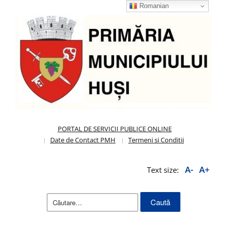
Romanian
PORTAL DE SERVICII PUBLICE ONLINE
Date de Contact PMH
Termeni si Conditii
A-
A+
Text size:
Caută
după: